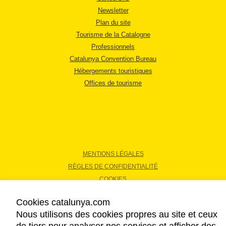
Newsletter
Plan du site
Tourisme de la Catalogne
Professionnels
Catalunya Convention Bureau
Hébergements touristiques
Offices de tourisme
MENTIONS LÉGALES
RÈGLES DE CONFIDENTIALITÉ
COOKIES
ACCESSIBILITÉ
Cookies catalunya.com
Nous utilisons des cookies propres au site et ceux
Copyright © 2026. Tourisme de la Catalogne. Tous droits réservés.