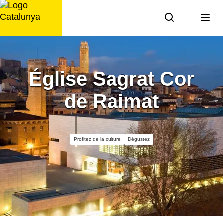
Aller
au
contenu
Église Sagrat Cor
de Raimat
Profitez de la culture
Dégustez