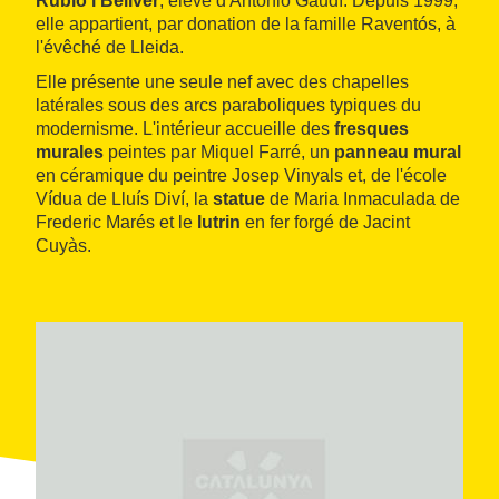
Rubió i Bellver
, élève d'Antonio Gaudí. Depuis 1999,
elle appartient, par donation de la famille Raventós, à
l'évêché de Lleida.
Elle présente une seule nef avec des chapelles
latérales sous des arcs paraboliques typiques du
modernisme. L'intérieur accueille des
fresques
murales
peintes par Miquel Farré, un
panneau mural
en céramique du peintre Josep Vinyals et, de l'école
Vídua de Lluís Diví, la
statue
de Maria Inmaculada de
Frederic Marés et le
lutrin
en fer forgé de Jacint
Cuyàs.