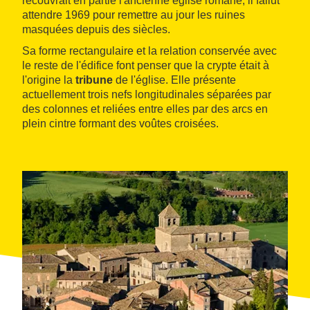
recouvrait en partie l'ancienne église romane, il fallut
attendre 1969 pour remettre au jour les ruines
masquées depuis des siècles.
Sa forme rectangulaire et la relation conservée avec
le reste de l'édifice font penser que la crypte était à
l'origine la
tribune
de l'église. Elle présente
actuellement trois nefs longitudinales séparées par
des colonnes et reliées entre elles par des arcs en
plein cintre formant des voûtes croisées.