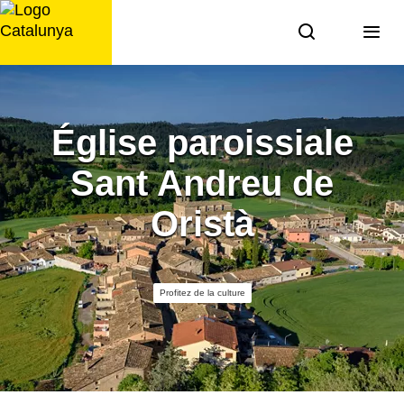
Aller
au
contenu
Église paroissiale
Sant Andreu de
Oristà
Profitez de la culture