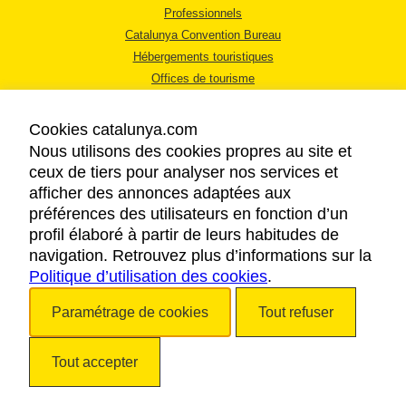
Professionnels
Catalunya Convention Bureau
Hébergements touristiques
Offices de tourisme
Cookies catalunya.com
Nous utilisons des cookies propres au site et
ceux de tiers pour analyser nos services et
afficher des annonces adaptées aux
MENTIONS LÉGALES
préférences des utilisateurs en fonction d’un
RÈGLES DE CONFIDENTIALITÉ
profil élaboré à partir de leurs habitudes de
COOKIES
navigation. Retrouvez plus d’informations sur la
Politique d’utilisation des cookies
ACCESSIBILITÉ
.
Paramétrage de cookies
Tout refuser
Copyright © 2026. Tourisme de la Catalogne. Tous droits réservés.
Tout accepter