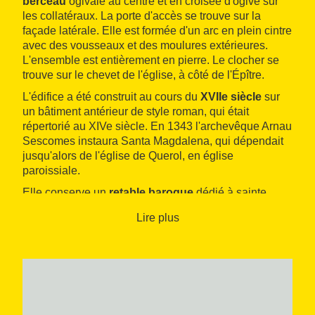
berceau
ogivale au centre et en croisée d'ogive sur
les collatéraux. La porte d'accès se trouve sur la
façade latérale. Elle est formée d'un arc en plein cintre
avec des vousseaux et des moulures extérieures.
L'ensemble est entièrement en pierre. Le clocher se
trouve sur le chevet de l'église, à côté de l'Épître.
L'édifice a été construit au cours du
XVIIe siècle
sur
un bâtiment antérieur de style roman, qui était
répertorié au XIVe siècle. En 1343 l'archevêque Arnau
Sescomes instaura Santa Magdalena, qui dépendait
jusqu'alors de l'église de Querol, en église
paroissiale.
Elle conserve un
retable baroque
dédié à sainte
Madeleine. Elle abrite également une copie d'un
Lire plus
Christ médiéval
provenant de cette église.