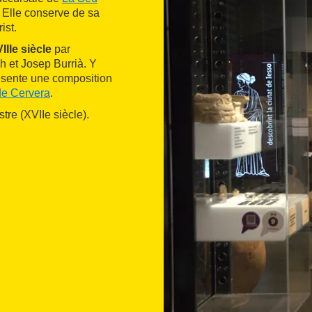
. Elle conserve de sa
ist.
IIIe siècle
par
ch et Josep Burrià. Y
ésente une composition
de Cervera
.
tre (XVIIe siècle).