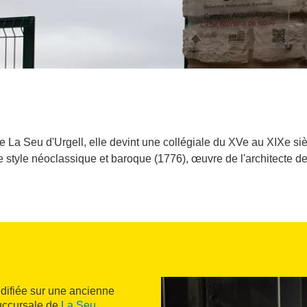
de La Seu d'Urgell, elle devint une collégiale du XVe au XIXe si
 de style néoclassique et baroque (1776), œuvre de l'architecte de
édifiée sur une ancienne
succursale de
La Seu