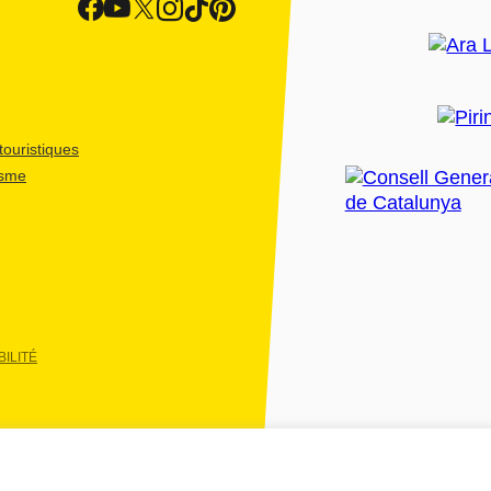
ouristiques
isme
ILITÉ