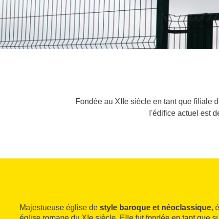
Fondée au XIIe siècle en tant que filiale 
l'édifice actuel est
Majestueuse église de
style baroque et néoclassique
, 
église romane du XIe siècle. Elle fut fondée en tant que 