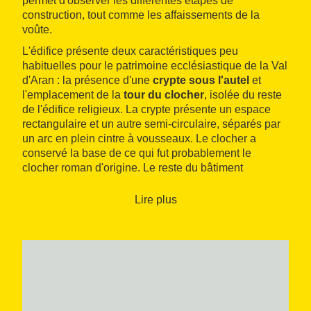
permet d'observer les différentes étapes de
construction, tout comme les affaissements de la
voûte.
L'édifice présente deux caractéristiques peu
habituelles pour le patrimoine ecclésiastique de la Val
d'Aran : la présence d'une
crypte sous l'autel
et
l'emplacement de la
tour du clocher
, isolée du reste
de l'édifice religieux. La crypte présente un espace
rectangulaire et un autre semi-circulaire, séparés par
un arc en plein cintre à vousseaux. Le clocher a
conservé la base de ce qui fut probablement le
clocher roman d'origine. Le reste du bâtiment
appartient à des ajouts d'époques plus tardives.
Lire plus
Il convient de souligner que des
peintures murales
romanes
ont été découvertes à l'intérieur, et
attribuées au cercle du
Maître de Pedret
, effectuées
au cours des XIe et XIIe siècles. Toutefois, elles ont
été arrachées et emportées hors de la Val d'Aran et se
trouvent actuellement au
musée The Cloisters de
New-York
.