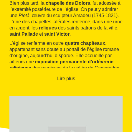
Bien plus tard, la
chapelle des Dolors
, fut adossée à
l’extrémité postérieure de l’église. On peut y admirer
une
Pietà
, œuvre du sculpteur Amadeu (1745-1821).
L’une des chapelles latérales renferme, dans une urne
en argent, les
reliques
des saints patrons de la ville,
saint Pallade
et
saint Victor
.
L’église renferme en outre
quatre chapiteaux
,
appartenant sans doute au portail de l’église romane
d’origine, aujourd’hui disparue. Elle accueille par
ailleurs une
exposition permanente d’orfèvrerie
religieuse
des paroisses de la vallée de Camprodon.
On notera enfin le maître-autel, reposant sur quatre
Lire plus
chapiteaux romans.