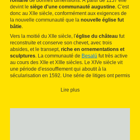
romane
de bonnes dimensions. À partir de 1137 elle
devint le
siège d'une communauté augustine
. C'est
donc au XIIe siècle, conformément aux exigences de
la nouvelle communauté que la
nouvelle église fut
bâtie
.
Vers la moitié du XIIe siècle, l'
église du château
fut
reconstruite et conserve son chevet, avec trois
absides, et le transept,
riche en ornementations et
sculptures
. La communauté de
Besalú
fut très active
au cours des XIIe et XIIIe siècles. Le XIVe siècle vit
une période d'essoufflement qui aboutit à la
sécularisation en 1592. Une série de litiges ont permis
de conserver l'ancien chapitre en tant que
collégiale
jusqu'au XIXe siècle
, mais sans beaucoup de
Lire plus
vivacité.
Les fouilles récentes ont permis de découvrir les
absides de l'ancienne chapelle comtale
au sein du
chevet de Santa Maria. Le grand
clocher
situé au
nord fut détruit en 1938 pendant la guerre civile.