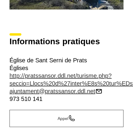
Informations pratiques
Église de Sant Serni de Prats
Églises
http://pratssansor.ddl.net/turisme.php?
seccio=Llocs%20d%27inter%E8s%20tur%EDst
ajuntament@pratssansor.ddl.net
973 510 141
Appel