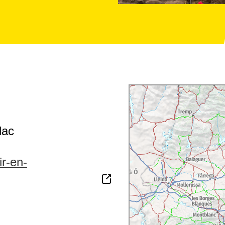
lac
ir-en-