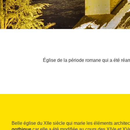
Église de la période romane qui a été réa
Belle église du XIIe siècle qui marie les éléments archite
gothique
car elle a été modifiée au cours des XIVe et XVe