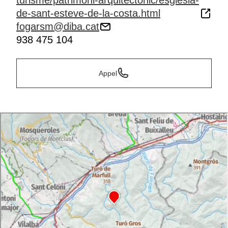
turisme/patrimoni-arquitectonic/esglesia-
de-sant-esteve-de-la-costa.html
fogarsm@diba.cat
938 475 104
Appel