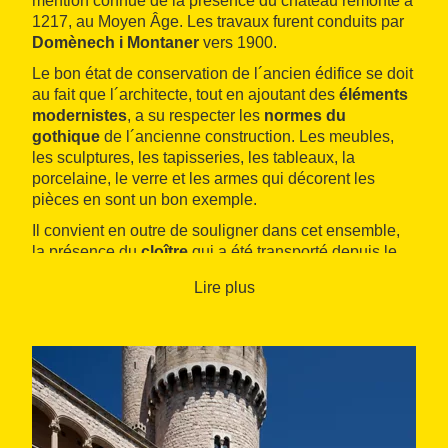
mention connue de la présence du château remonte à
1217, au Moyen Âge. Les travaux furent conduits par
Domènech i Montaner
vers 1900.
Le bon état de conservation de l´ancien édifice se doit
au fait que l´architecte, tout en ajoutant des
éléments
modernistes
, a su respecter les
normes du
gothique
de l´ancienne construction. Les meubles,
les sculptures, les tapisseries, les tableaux, la
porcelaine, le verre et les armes qui décorent les
pièces en sont un bon exemple.
Il convient en outre de souligner dans cet ensemble,
la présence du
cloître
qui a été transporté depuis le
monastère du Tallat, à Conca de Barberà. Le château
Lire plus
conserve également une remarquable collection
d’œuvres d’artistes catalans du début du XXe siècle.
En été, aux mois de juillet et août, un festival de
musique classique s´y tient aussi. Bien qu’il s’agisse
d’une propriété privée, elle se loue occasionnellement
pour la tenue de certains évènements sociaux. Il est
possible de visiter le château le premier et le troisième