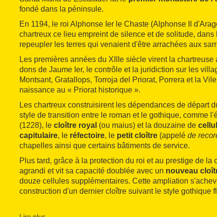
fondé dans la péninsule.
En 1194, le roi Alphonse Ier le Chaste (Alphonse II d'Ar
chartreux ce lieu empreint de silence et de solitude, dans 
repeupler les terres qui venaient d'être arrachées aux sarr
Les premières années du XIIIe siècle virent la chartreuse 
dons de Jaume Ier, le contrôle et la juridiction sur les vil
Montsant, Gratallops, Torroja del Priorat, Porrera et la Vile
naissance au « Priorat historique ».
Les chartreux construisirent les dépendances de départ 
style de transition entre le roman et le gothique, comme l'
(1228), le
cloître royal
(ou maius) et la douzaine de
cellu
capitulaire
, le
réfectoire
, le
petit cloître
(appelé
de recor
chapelles ainsi que certains bâtiments de service.
Plus tard, grâce à la protection du roi et au prestige de la
agrandi et vit sa capacité doublée avec un
nouveau cloît
douze cellules supplémentaires. Cette ampliation s'achev
construction d'un dernier cloître suivant le style gothique 
Les réformes entreprises aux XVIe, XVIIe et XVIIIe siècles
d'un air classiciste et baroque. La culture et l'agriculture, 
Lire plus