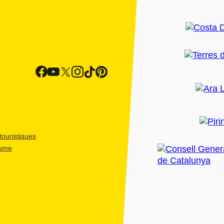
ouristiques
isme