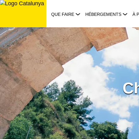
Aller
au
QUE FAIRE
HÉBERGEMENTS
À 
contenu
Ch