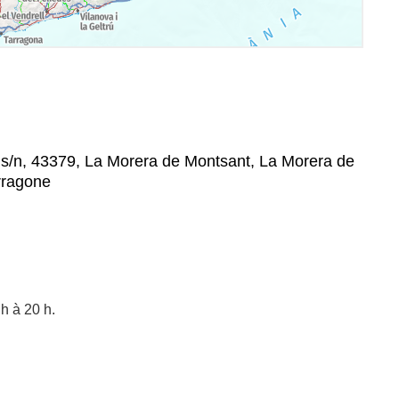
 s/n, 43379, La Morera de Montsant, La Morera de
arragone
h à 20 h.