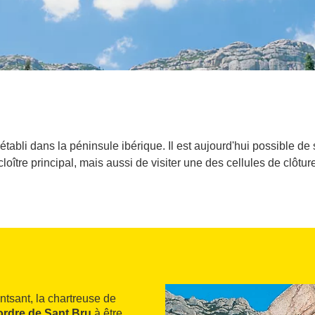
tabli dans la péninsule ibérique. Il est aujourd'hui possible de
 cloître principal, mais aussi de visiter une des cellules de clôtu
ntsant, la chartreuse de
ordre de Sant Bru
à être