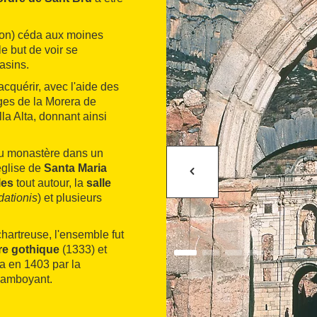
agon) céda aux moines
le but de voir se
asins.
acquérir, avec l'aide des
lages de la Morera de
lla Alta, donnant ainsi
du monastère dans un
église de
Santa Maria
les
tout autour, la
salle
dationis
) et plusieurs
 chartreuse, l'ensemble fut
re gothique
(1333) et
a en 1403 par la
flamboyant.
 dotèrent la chartreuse
surtout celle de la vigne,