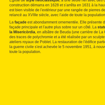
Église de
style néoclassique
, à une seule nef avec des 
construction démarra en 1628 et s'arrêta en 1631 à la haut
est bien visible de l'extérieur par une rangée de pierres de t
relancé au XVIIIe siècle, avec l'aide de toute la population
La
façade
est abondamment ornementée. Elle présente deux
façade principale et l'autre plus sobre sur un côté. La
stat
la Misericòrdia
, en albâtre de Beuda (une carrière de La 
des traces de polychromie et a été réalisée par un sculpt
ateliers royaux de Poblet. La restauration de l'édifice par
la guerre civile s'est achevée le 5 novembre 1951, à nouv
toute la population.