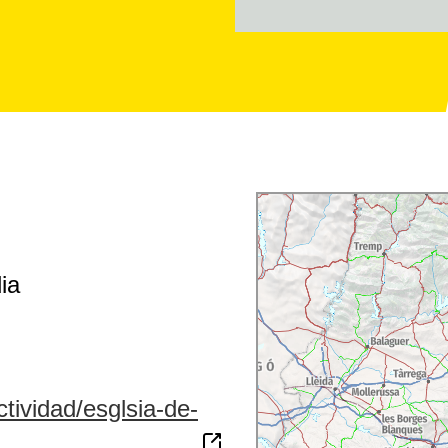
ia
ctividad/esglsia-de-