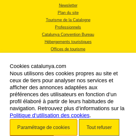
Newsletter
Plan du site
Tourisme de la Catalogne
Professionnels
Catalunya Convention Bureau
Hébergements touristiques
Offices de tourisme
Cookies catalunya.com
Nous utilisons des cookies propres au site et
ceux de tiers pour analyser nos services et
afficher des annonces adaptées aux
MENTIONS LÉGALES
préférences des utilisateurs en fonction d’un
RÈGLES DE CONFIDENTIALITÉ
profil élaboré à partir de leurs habitudes de
COOKIES
navigation. Retrouvez plus d’informations sur la
Politique d’utilisation des cookies
ACCESSIBILITÉ
.
Paramétrage de cookies
Tout refuser
Copyright © 2026. Tourisme de la Catalogne. Tous droits réservés.