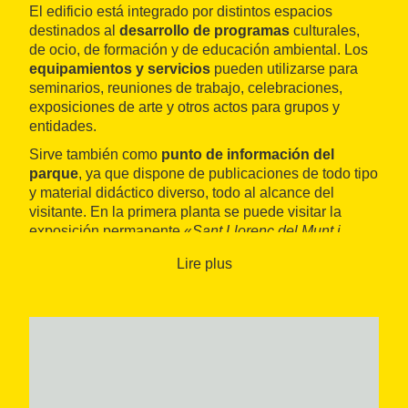
El edificio está integrado por distintos espacios
destinados al
desarrollo de programas
culturales,
de ocio, de formación y de educación ambiental. Los
equipamientos y servicios
pueden utilizarse para
seminarios, reuniones de trabajo, celebraciones,
exposiciones de arte y otros actos para grupos y
entidades.
Sirve también como
punto de información del
parque
, ya que dispone de publicaciones de todo tipo
y material didáctico diverso, todo al alcance del
visitante. En la primera planta se puede visitar la
exposición permanente «
Sant Llorenç del Munt i
l'Obac: un paisatge mediterrani
».
Lire plus
Ofrece un
servicio de préstamo gratuito
de material
adaptado que puede solicitarse en el mismo centro o
anticipadamente cumplimentando una ficha de
préstamo (bicicletas de mano, terceras ruedas para
adaptar a la silla del usuario,
joëlette
, tándem y
dosieres adaptados de rutas de flora y fauna).