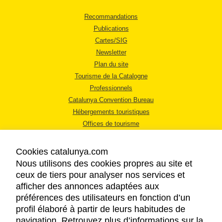
Recommandations
Publications
Cartes/SIG
Newsletter
Plan du site
Tourisme de la Catalogne
Professionnels
Catalunya Convention Bureau
Hébergements touristiques
Offices de tourisme
Cookies catalunya.com
Nous utilisons des cookies propres au site et
ceux de tiers pour analyser nos services et
afficher des annonces adaptées aux
MENTIONS LÉGALES
préférences des utilisateurs en fonction d’un
RÈGLES DE CONFIDENTIALITÉ
profil élaboré à partir de leurs habitudes de
COOKIES
navigation. Retrouvez plus d’informations sur la