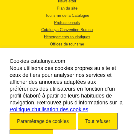
Newsletter
Plan du site
Tourisme de la Catalogne
Professionnels
Catalunya Convention Bureau
Hébergements touristiques
Offices de tourisme
Cookies catalunya.com
Nous utilisons des cookies propres au site et
ceux de tiers pour analyser nos services et
afficher des annonces adaptées aux
MENTIONS LÉGALES
préférences des utilisateurs en fonction d’un
RÈGLES DE CONFIDENTIALITÉ
profil élaboré à partir de leurs habitudes de
COOKIES
navigation. Retrouvez plus d’informations sur la
Politique d’utilisation des cookies
ACCESSIBILITÉ
.
Paramétrage de cookies
Tout refuser
Copyright © 2026. Tourisme de la Catalogne. Tous droits réservés.