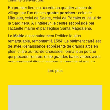
certains d'envergure.
En premier lieu, on accède au quartier ancien du
village par l'un de ses
quatre porches
: celui de
Miquelet, celui de Sastre, celui de Portalet ou celui de
la Sardinera. À l'intérieur, le centre est présidé par
l'actuelle mairie et par l'église Santa Magdalena.
La
Mairie
est certainement l'édifice le plus
remarquable, remontant à 1584. Le bâtiment carré est
de style Renaissance et présente de grands arcs en
plein cintre au rez-de-chaussée, formant un porche
qui précède l'entrée, et de grandes baies vitrées avec
une ornementation classique au premier étage. Le
troisième étage accueille plusieurs ouvertures en arc
Lire plus
en plein cintre et par-dessus une toiture ornée d'une
corniche et décorée de gargouilles.
L'
église Santa Magdalena
est de style gothique à
trois nefs et chapelles latérales. Le clocher est une
vaste tour. Elle a été construite sur les ruines d'une
autre église, dont il reste l'abside dans la rue Sant
Antoni. En outre, le village comporte
cinq chapelles
,