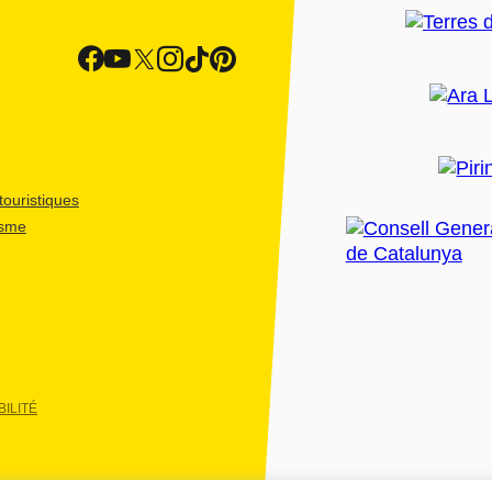
ouristiques
isme
ILITÉ