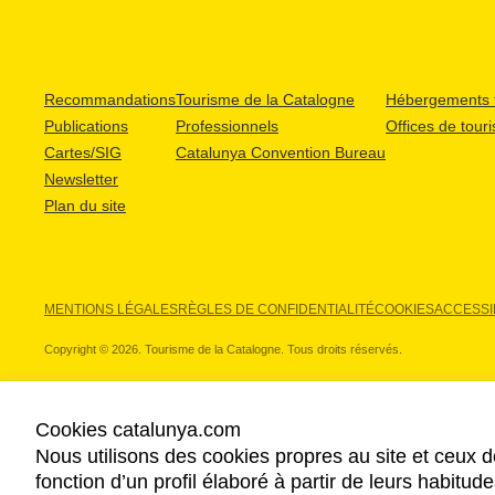
Recommandations
Tourisme de la Catalogne
Hébergements t
Publications
Professionnels
Offices de tour
Cartes/SIG
Catalunya Convention Bureau
Newsletter
Plan du site
MENTIONS LÉGALES
RÈGLES DE CONFIDENTIALITÉ
COOKIES
ACCESSIB
Copyright © 2026. Tourisme de la Catalogne. Tous droits réservés.
Cookies catalunya.com
Nous utilisons des cookies propres au site et ceux d
NOS PARTENAIRES
fonction d’un profil élaboré à partir de leurs habitu