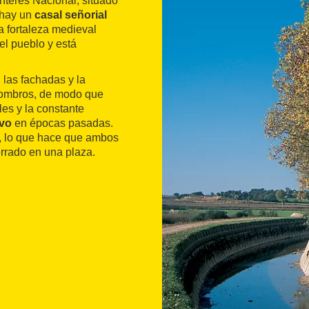
nterès Nacional, situado
 hay un
casal señorial
La fortaleza medieval
el pueblo y está
 las fachadas y la
scombros, de modo que
les y la constante
uvo
en épocas pasadas.
al, lo que hace que ambos
errado en una plaza.