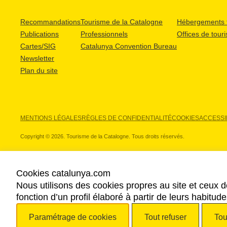
Recommandations
Tourisme de la Catalogne
Hébergements t
Publications
Professionnels
Offices de tour
Cartes/SIG
Catalunya Convention Bureau
Newsletter
Plan du site
MENTIONS LÉGALES
RÈGLES DE CONFIDENTIALITÉ
COOKIES
ACCESSIB
Copyright © 2026. Tourisme de la Catalogne. Tous droits réservés.
Cookies catalunya.com
Nous utilisons des cookies propres au site et ceux d
NOS PARTENAIRES
fonction d’un profil élaboré à partir de leurs habitu
Paramétrage de cookies
Tout refuser
Tou