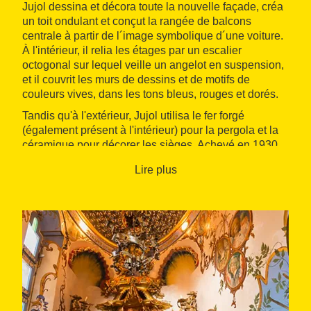
Jujol dessina et décora toute la nouvelle façade, créa
un toit ondulant et conçut la rangée de balcons
centrale à partir de l´image symbolique d´une voiture.
À l'intérieur, il relia les étages par un escalier
octogonal sur lequel veille un angelot en suspension,
et il couvrit les murs de dessins et de motifs de
couleurs vives, dans les tons bleus, rouges et dorés.
Tandis qu'à l'extérieur, Jujol utilisa le fer forgé
(également présent à l'intérieur) pour la pergola et la
céramique pour décorer les sièges. Achevé en 1930,
après quinze années de travail, le résultat en est un
Lire plus
édifice singulier qui résume dans une parfaite
harmonie l´esprit seigneurial et la modernité
architecturale.