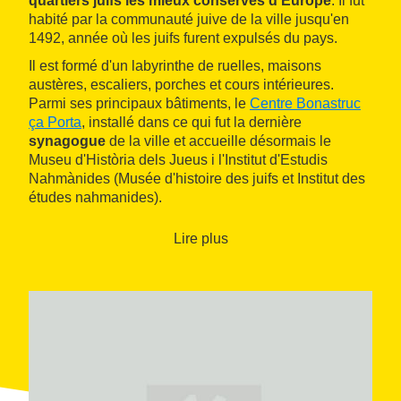
quartiers juifs les mieux conservés d'Europe
. Il fut
habité par la communauté juive de la ville jusqu'en
1492, année où les juifs furent expulsés du pays.
Il est formé d'un labyrinthe de ruelles, maisons
austères, escaliers, porches et cours intérieures.
Parmi ses principaux bâtiments, le
Centre Bonastruc
ça Porta
, installé dans ce qui fut la dernière
synagogue
de la ville et accueille désormais le
Museu d'Història dels Jueus i l'Institut d'Estudis
Nahmànides (Musée d'histoire des juifs et Institut des
études nahmanides).
Pour avoir une bonne
vision globale
du quartier, il est
Lire plus
recommandé de le contempler à partir du parc de la
Devesa.