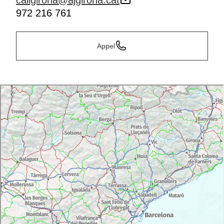
callgirona@ajgirona.cat
972 216 761
Appel