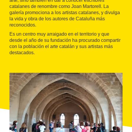
arte, sino también en dar a conocer escritores
catalanes de renombre como Joan Martorell. La
galería promociona a los artistas catalanes, y divulga
la vida y obra de los autores de Cataluña más
reconocidos.
Es un centro muy arraigado en el territorio y que
desde el año de su fundación ha procurado compartir
con la población el arte catalán y sus artistas más
destacados.