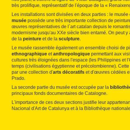
très prolifique, représentatif de l'époque de la « Renaixen
Les installations sont divisées en deux parties : le musée 
musée
possède une très importante collection de peintur
œuvres représentatives de l´art catalan depuis le romanti
modernisme jusqu'au XXe siècle bien entamé. On peut y 
de la
peinture
et de la
sculpture
.
Le musée rassemble également un ensemble choisi de pi
ethnographique
et
anthropologique
permettant aux vis
cultures très éloignées dans l'espace (les Philippines et l'
temps (civilisations égyptienne et précolombienne). Cette
par une collection d'
arts décoratifs
et d'œuvres cédées e
Prado.
La seconde partie du musée est occupée par la
biblioth
principaux fonds documentaires de Catalogne.
L'importance de ces deux sections justifie leur apparten
Nacional d'Art de Catalunya et à la Bibliothèque national