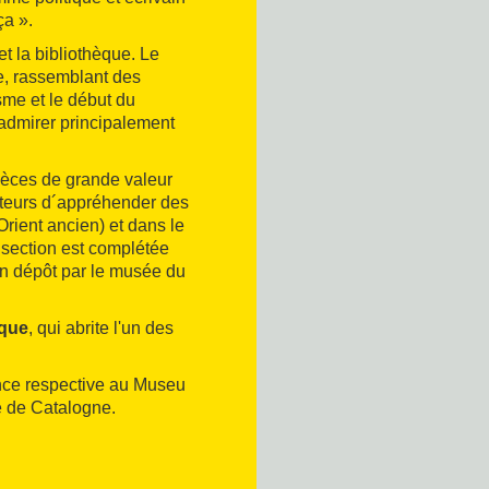
ça ».
et la bibliothèque. Le
e, rassemblant des
sme et le début du
admirer principalement
èces de grande valeur
iteurs d´appréhender des
Orient ancien) et dans le
 section est complétée
n dépôt par le musée du
èque
, qui abrite l'un des
ance respective au Museu
e de Catalogne.