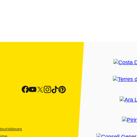
ouristiques
isme