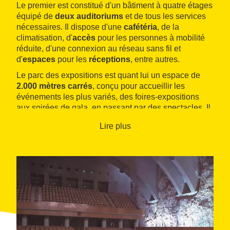
Le premier est constitué d'un bâtiment à quatre étages
équipé de
deux auditoriums
et de tous les services
nécessaires. Il dispose d'une
cafétéria
, de la
climatisation, d'
accès
pour les personnes à mobilité
réduite, d'une connexion au réseau sans fil et
d'
espaces
pour les
réceptions
, entre autres.
Le parc des expositions est quant lui un espace de
2.000 mètres carrés
, conçu pour accueillir les
événements les plus variés, des foires-expositions
aux soirées de gala, en passant par des spectacles. Il
est entouré d'une vaste
zone extérieure
de plus de
Lire plus
3.000 mètres carrés
.
Les deux espaces offrent une gamme complète de
services complémentaires
, comme des services de
traduction, de traiteur, des équipements audiovisuels,
du personnel auxiliaire de tout type, un service de
documentation graphique, etc.
Tarragone, en plus de son patrimoine romain,
possède l'une des offres hôtelières les plus
importantes du pays, sur une
frange littorale