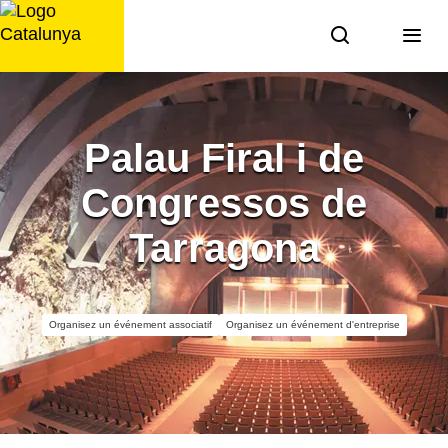
Aller
au
contenu
Palau Firal i de
Congressos de
Tarragona
Organisez un événement associatif
Organisez un événement d'entreprise