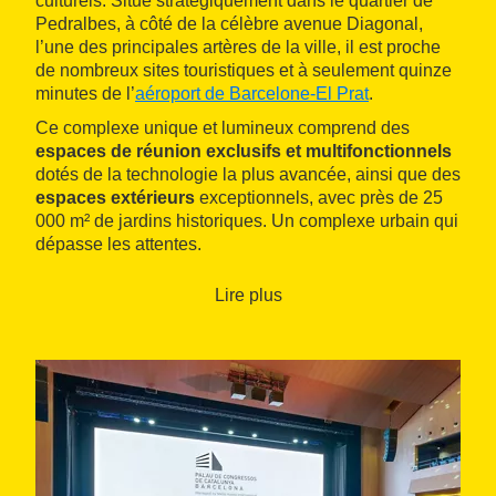
culturels. Situé stratégiquement dans le quartier de
Pedralbes, à côté de la célèbre avenue Diagonal,
l’une des principales artères de la ville, il est proche
de nombreux sites touristiques et à seulement quinze
minutes de l’
aéroport de Barcelone-El Prat
.
Ce complexe unique et lumineux comprend des
espaces de réunion exclusifs et multifonctionnels
dotés de la technologie la plus avancée, ainsi que des
espaces extérieurs
exceptionnels, avec près de 25
000 m² de jardins historiques. Un complexe urbain qui
dépasse les attentes.
Conçu par les architectes Ferrater et Cartañá, le
Lire plus
centre a reçu le
Prix National d’Architecture et de
Construction
et continue d’émerveiller par sa
symétrie et l’incroyable utilisation de la lumière
naturelle.