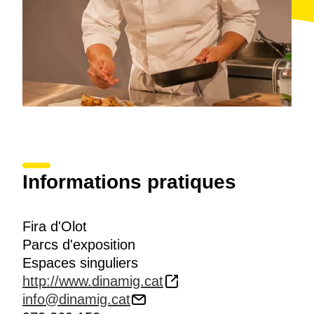
région volcanique de la Garrotxa
, un espace de
grande valeur, protégé par les institutions depuis
1982.
Le centre-ville renferme aussi de nombreux attraits,
comme par exemple la
Route moderniste
ou un
restaurant,
Les Cols
, qui se distingue tout
particulièrement sur le circuit des nouveaux
établissements consacrés à la rénovation de la
cuisine volcànica
.
Informations pratiques
Fira d'Olot
Parcs d'exposition
Espaces singuliers
http://www.dinamig.cat
info@dinamig.cat