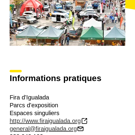
Enfin, on ne peut quitter la ville sans faire une halte à
Cal Ble
, un espace élégant et moderne, équipé d'un
service de
restauration de grande qualité
, qui est
devenu l'un des centres de la vie d'Igualada.
Informations pratiques
Fira d'Igualada
Parcs d'exposition
Espaces singuliers
http://www.firaigualada.org
general@firaigualada.org