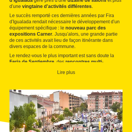
d'Igualada
gère près d'une
dizaine de salons
et plus
d'une
vingtaine d'activités différentes
.
Le succès remporté ces dernières années par Fira
d'Igualada rendait nécessaire le développement d'un
équipement spécifique : le
nouveau parc des
expositions Carner
. Jusqu'alors, une grande partie
de ces activités avait lieu de façon itinérante dans
divers espaces de la commune.
Le rendez-vous le plus important est sans doute la
Feria de Septiembre
, des
rencontres multi-
secteurs
riches de
plus de cinquante ans d'histoire
Lire plus
qui rassemblent services et entreprises de toute la
région.
Très lié à la tradition industrielle d'Igualada, le
musée
du cuir
est sans doute l'un des centres d'intérêt
touristiques les plus importants de la commune. Par
ailleurs, la
route industrielle
mérite aussi le détour :
c'est une promenade qui montre le développement
historique de l'activité industrielle dans la ville, jusqu'à
nos jours.