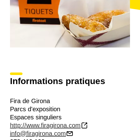
historique
, sa
vie nocturne
et sa
proximité
des axes
de communications les plus importants, dont
l'
aéroport de Gérone-Costa Brava
.
Informations pratiques
Fira de Girona
Parcs d'exposition
Espaces singuliers
http://www.firagirona.com
info@firagirona.com