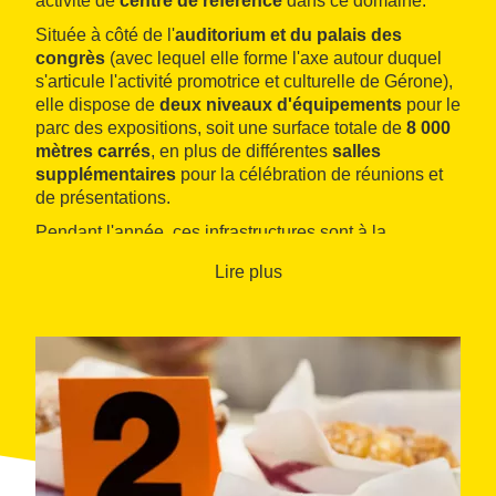
activité de
centre de référence
dans ce domaine.
Située à côté de l'
auditorium et du palais des
congrès
(avec lequel elle forme l'axe autour duquel
s'articule l'activité promotrice et culturelle de Gérone),
elle dispose de
deux niveaux d'équipements
pour le
parc des expositions, soit une surface totale de
8 000
mètres carrés
, en plus de différentes
salles
supplémentaires
pour la célébration de réunions et
de présentations.
Pendant l'année, ces infrastructures sont à la
disposition du visiteur et du client pour des
Lire plus
événements de premier ordre, comme les salons
Equus Catalònia
(octobre),
Firatast
(novembre), ou
l'
exposition mondiale de figures historiques
(juillet).
Comme le palais des congrès, la Fira de Girona jouit
d'un emplacement privilégié, le
parc de la Devesa
,
dans un environnement urbain plein de charme. La
ville de Gérone est devenue un grand centre
touristique dans la région, grâce à son
patrimoine