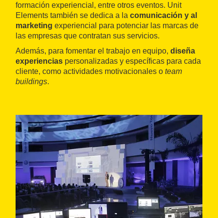
formación experiencial, entre otros eventos. Unit
Elements también se dedica a la
comunicación y al
marketing
experiencial para potenciar las marcas de
las empresas que contratan sus servicios.
Además, para fomentar el trabajo en equipo,
diseña
experiencias
personalizadas y específicas para cada
cliente, como actividades motivacionales o
team
buildings
.