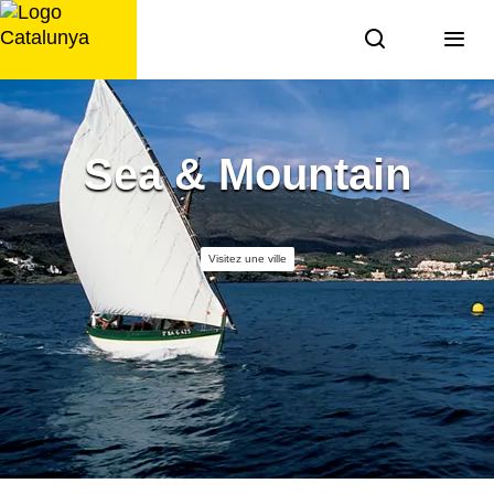
Aller
au
contenu
Sea & Mountain
Visitez une ville