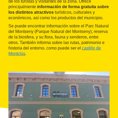
de los turistas y visitantes de la zona. Ofrece
principalmente
información de forma gratuita sobre
los distintos atractivos
turísticos, culturales y
económicos, así como los productos del municipio.
Se puede encontrar información sobre el Parc Natural
del Montseny (Parque Natural del Montseny), reserva
de la biosfera, y su flora, fauna y senderos, entre
otros. También informa sobre las rutas, patrimonio e
historia del entorno, como puede ser el
castillo de
Montclús
.