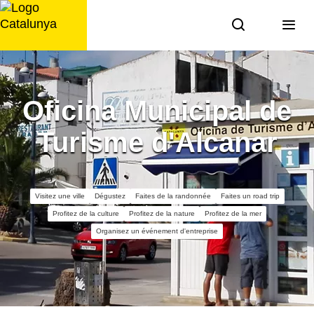
Aller
au
contenu
Oficina Municipal de
Turisme d'Alcanar
Visitez une ville
Dégustez
Faites de la randonnée
Faites un road trip
Profitez de la culture
Profitez de la nature
Profitez de la mer
Organisez un événement d'entreprise