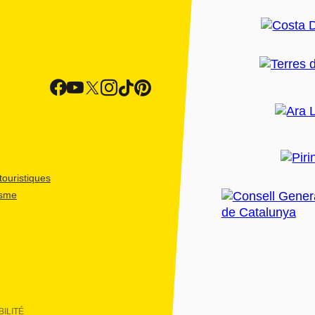
ouristiques
isme
ILITÉ