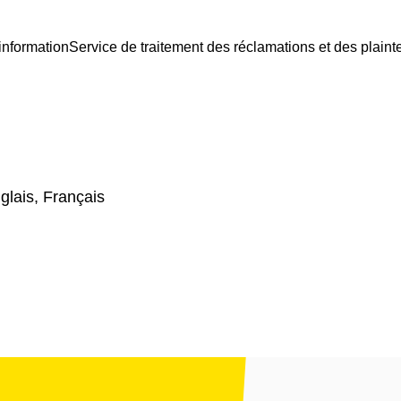
information
Service de traitement des réclamations et des plaint
glais, Français