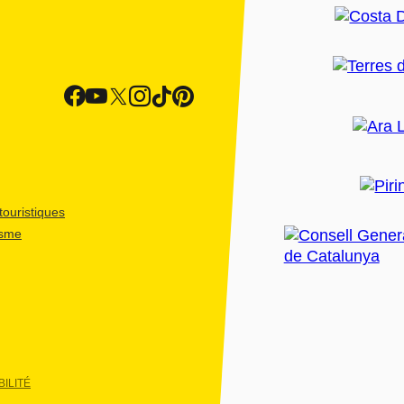
ouristiques
isme
ILITÉ