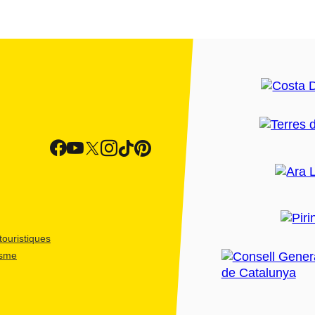
ouristiques
isme