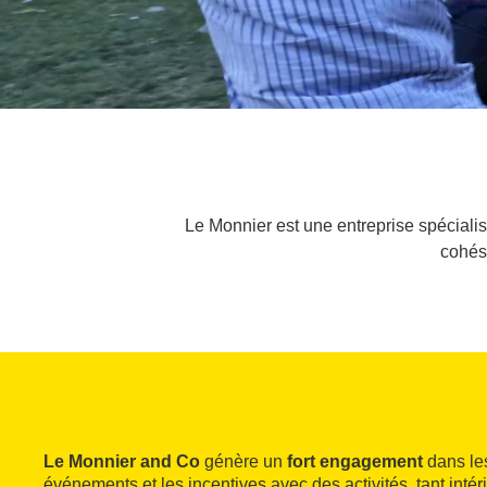
Le Monnier est une entreprise spécialisé
cohési
Le Monnier and Co
génère un
fort engagement
dans les
événements et les incentives avec des activités, tant int