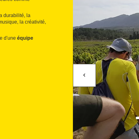
 durabilité, la
usique, la créativité,
se d'une
équipe