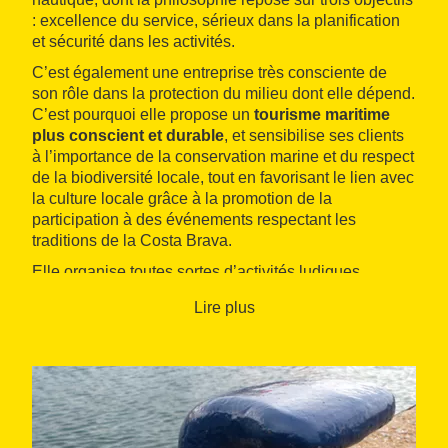
: excellence du service, sérieux dans la planification
et sécurité dans les activités.
C’est également une entreprise très consciente de
son rôle dans la protection du milieu dont elle dépend.
C’est pourquoi elle propose un
tourisme maritime
plus conscient et durable
, et sensibilise ses clients
à l’importance de la conservation marine et du respect
de la biodiversité locale, tout en favorisant le lien avec
la culture locale grâce à la promotion de la
participation à des événements respectant les
traditions de la Costa Brava.
Elle organise toutes sortes d’activités ludiques,
culturelles et gastronomiques, ainsi que des
Lire plus
événements nautiques afin que le client puisse
profiter de sa grande passion : la mer, la beauté de la
Costa Brava
, et plus précisément de la côte du
Baix
Empordà
.