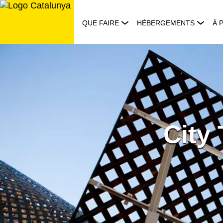
Aller
au
QUE FAIRE
HÉBERGEMENTS
À 
contenu
City