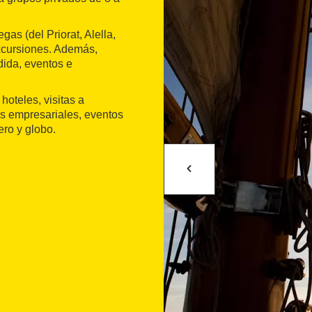
as (del Priorat, Alella,
excursiones. Además,
dida, eventos e
hoteles, visitas a
urs empresariales, eventos
ero y globo.