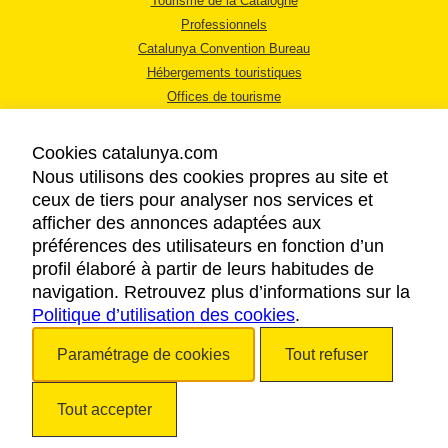
Tourisme de la Catalogne
Professionnels
Catalunya Convention Bureau
Hébergements touristiques
Offices de tourisme
Cookies catalunya.com
Nous utilisons des cookies propres au site et
ceux de tiers pour analyser nos services et
afficher des annonces adaptées aux
MENTIONS LÉGALES
préférences des utilisateurs en fonction d’un
RÈGLES DE CONFIDENTIALITÉ
profil élaboré à partir de leurs habitudes de
COOKIES
navigation. Retrouvez plus d’informations sur la
Politique d’utilisation des cookies
ACCESSIBILITÉ
.
Paramétrage de cookies
Tout refuser
Copyright © 2026. Tourisme de la Catalogne. Tous droits réservés.
Tout accepter