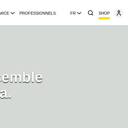
SHOP
MICE
PROFESSIONNELS
FR
nsemble
a.