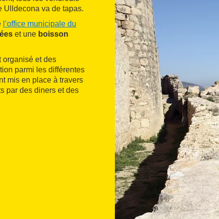
de Ulldecona va de tapas.
e
l’office municipale du
nées
et une
boisson
t organisé et des
tion parmi les différentes
t mis en place à travers
s par des diners et des