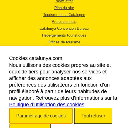
Newsletter
Plan du site
Tourisme de la Catalogne
Professionnels
Catalunya Convention Bureau
Hébergements touristiques
Offices de tourisme
Cookies catalunya.com
Nous utilisons des cookies propres au site et
ceux de tiers pour analyser nos services et
afficher des annonces adaptées aux
MENTIONS LÉGALES
préférences des utilisateurs en fonction d’un
RÈGLES DE CONFIDENTIALITÉ
profil élaboré à partir de leurs habitudes de
COOKIES
navigation. Retrouvez plus d’informations sur la
Politique d’utilisation des cookies
ACCESSIBILITÉ
.
Paramétrage de cookies
Tout refuser
Copyright © 2026. Tourisme de la Catalogne. Tous droits réservés.