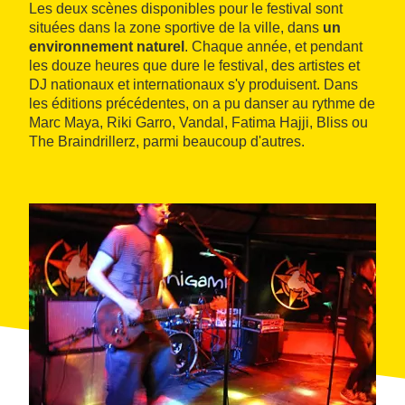
Les deux scènes disponibles pour le festival sont
situées dans la zone sportive de la ville, dans
un
environnement naturel
. Chaque année, et pendant
les douze heures que dure le festival, des artistes et
DJ nationaux et internationaux s'y produisent. Dans
les éditions précédentes, on a pu danser au rythme de
Marc Maya, Riki Garro, Vandal, Fatima Hajji, Bliss ou
The Braindrillerz, parmi beaucoup d'autres.