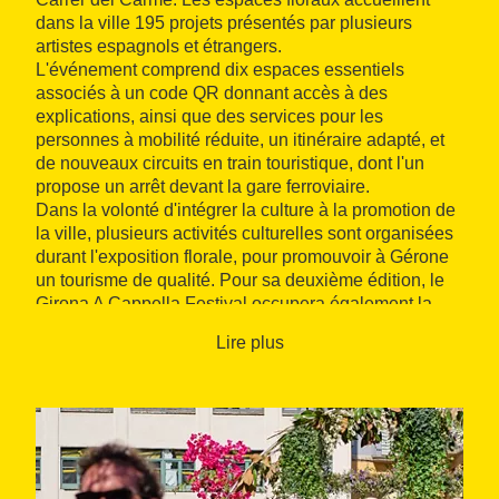
dans la ville 195 projets présentés par plusieurs
artistes espagnols et étrangers.
L'événement comprend dix espaces essentiels
associés à un code QR donnant accès à des
explications, ainsi que des services pour les
personnes à mobilité réduite, un itinéraire adapté, et
de nouveaux circuits en train touristique, dont l'un
propose un arrêt devant la gare ferroviaire.
Dans la volonté d'intégrer la culture à la promotion de
la ville, plusieurs activités culturelles sont organisées
durant l'exposition florale, pour promouvoir à Gérone
un tourisme de qualité. Pour sa deuxième édition, le
Girona A Cappella Festival occupera également la
Plaça de la Independència. La Journée européenne
Lire plus
de l'Opéra aura pour cadre la Plaça del Vi, et la
promotion des musées de la ville sera réalisée par un
mapping vidéo sur la façade de la mairie de Gérone.
Le premier concours SmartFilms Girona, une nouvelle
édition du concours de photographie numérique et un
concours Instagram seront également proposés aux
visiteurs.