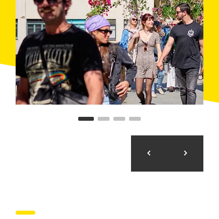
Les hôteliers et commerçants de la ville se sont à
nouveau fortement impliqués dans l'événement
Girona, Temps de Flors. Le nombre de restaurants
offrant des menus à base de fleurs a augmenté cette
année de plus de 40 %, et 150 commerces participent
au IXe concours de vitrine et de décoration intérieure.
Cette année, les établissements nocturnes adhèrent à
l'action « Fleurs de nuit » et proposeront une offre
gastronomique qui permettra de prolonger les visites
au-delà de l'heure du déjeuner et du dîner.
Pour plus de renseignements, consulter l'Office de
tourisme virtuel de Catalogne,
Ask the Office
.