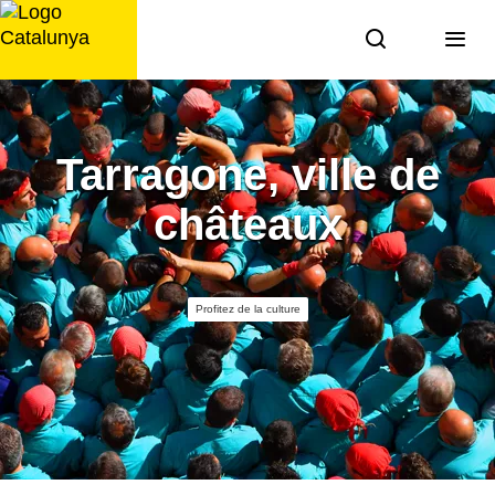
Aller
au
contenu
Tarragone, ville de
châteaux
Profitez de la culture