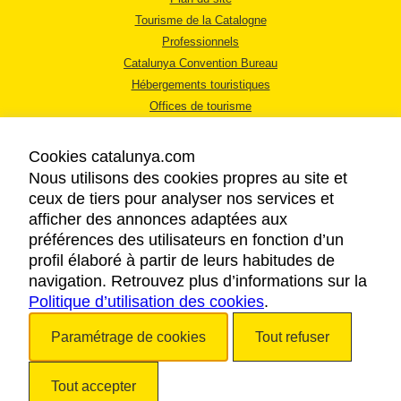
Tourisme de la Catalogne
Professionnels
Catalunya Convention Bureau
Hébergements touristiques
Offices de tourisme
Cookies catalunya.com
Nous utilisons des cookies propres au site et
ceux de tiers pour analyser nos services et
afficher des annonces adaptées aux
MENTIONS LÉGALES
préférences des utilisateurs en fonction d’un
RÈGLES DE CONFIDENTIALITÉ
profil élaboré à partir de leurs habitudes de
COOKIES
navigation. Retrouvez plus d’informations sur la
Politique d’utilisation des cookies
ACCESSIBILITÉ
.
Paramétrage de cookies
Tout refuser
Copyright © 2026. Tourisme de la Catalogne. Tous droits réservés.
Tout accepter