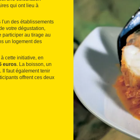
res qui ont lieu à
ns l'un des établissements
de votre dégustation,
participer au tirage au
ans un logement des
 cette initiative, en
,5 euros
. La boisson, un
 Il faut également tenir
ticipants offrent ces deux