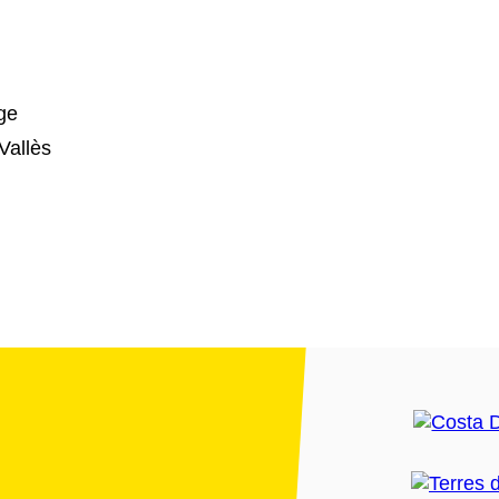
age
Vallès