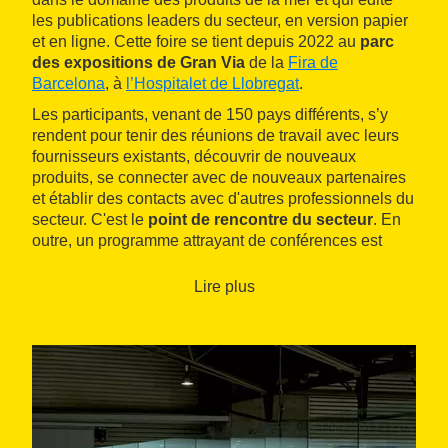
les publications leaders du secteur, en version papier
et en ligne. Cette foire se tient depuis 2022 au
parc
des expositions de Gran Via
de la
Fira de
Barcelona
, à
l’Hospitalet de Llobregat
.
Les participants, venant de 150 pays différents, s’y
rendent pour tenir des réunions de travail avec leurs
fournisseurs existants, découvrir de nouveaux
produits, se connecter avec de nouveaux partenaires
et établir des contacts avec d'autres professionnels du
secteur. C'est le
point de rencontre du secteur
. En
outre, un programme attrayant de conférences est
organisé, abordant les sujets les plus brûlants
concernant la pêche, la transformation, la vente et la
Lire plus
consommation de produits de la mer.