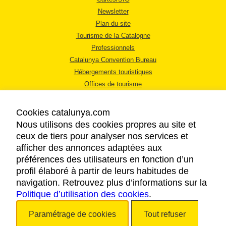
Newsletter
Plan du site
Tourisme de la Catalogne
Professionnels
Catalunya Convention Bureau
Hébergements touristiques
Offices de tourisme
Cookies catalunya.com
Nous utilisons des cookies propres au site et
ceux de tiers pour analyser nos services et
afficher des annonces adaptées aux
MENTIONS LÉGALES
préférences des utilisateurs en fonction d’un
RÈGLES DE CONFIDENTIALITÉ
profil élaboré à partir de leurs habitudes de
COOKIES
navigation. Retrouvez plus d’informations sur la
Politique d’utilisation des cookies
ACCESSIBILITÉ
.
Paramétrage de cookies
Tout refuser
Copyright © 2026. Tourisme de la Catalogne. Tous droits réservés.