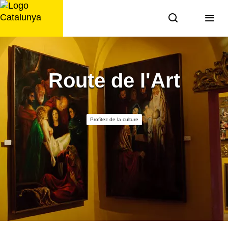
Aller
au
contenu
Route de l'Art
Profitez de la culture